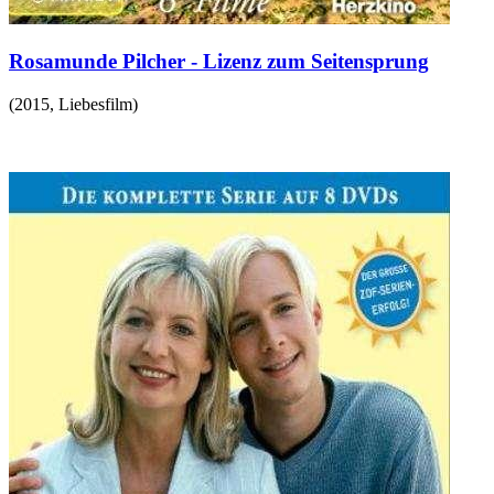
Rosamunde Pilcher - Lizenz zum Seitensprung
(
2015
,
Liebesfilm
)