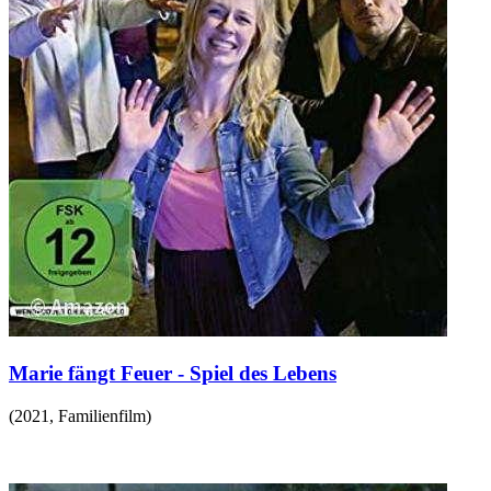
Marie fängt Feuer - Spiel des Lebens
(
2021
,
Familienfilm
)