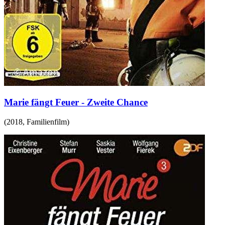
Marie fängt Feuer - Zweite Chance
(
2018
,
Familienfilm
)