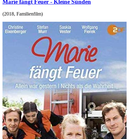
Marie fängt Feuer - Kleine Sünden
(
2018
,
Familienfilm
)