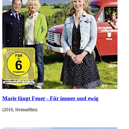
Marie fängt Feuer - Für immer und ewig
(
2016
,
Heimatfilm
)