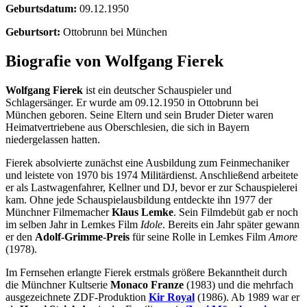
Geburtsdatum:
09.12.1950
Geburtsort:
Ottobrunn bei München
Biografie von Wolfgang Fierek
Wolfgang Fierek
ist ein deutscher Schauspieler und
Schlagersänger. Er wurde am 09.12.1950 in Ottobrunn bei
München geboren. Seine Eltern und sein Bruder Dieter waren
Heimatvertriebene aus Oberschlesien, die sich in Bayern
niedergelassen hatten.
Fierek absolvierte zunächst eine Ausbildung zum Feinmechaniker
und leistete von 1970 bis 1974 Militärdienst. Anschließend arbeitete
er als Lastwagenfahrer, Kellner und DJ, bevor er zur Schauspielerei
kam. Ohne jede Schauspielausbildung entdeckte ihn 1977 der
Münchner Filmemacher
Klaus Lemke
. Sein Filmdebüt gab er noch
im selben Jahr in Lemkes Film
Idole
. Bereits ein Jahr später gewann
er den
Adolf-Grimme-Preis
für seine Rolle in Lemkes Film
Amore
(1978).
Im Fernsehen erlangte Fierek erstmals größere Bekanntheit durch
die Münchner Kultserie
Monaco Franze
(1983) und die mehrfach
ausgezeichnete ZDF-Produktion
Kir Royal
(1986). Ab 1989 war er