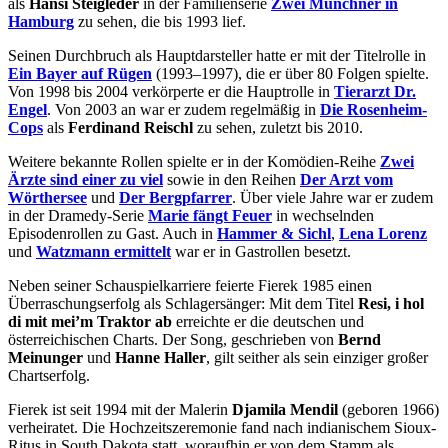
als
Hansi Steigleder
in der Familienserie
Zwei Münchner in
Hamburg
zu sehen, die bis 1993 lief.
Seinen Durchbruch als Hauptdarsteller hatte er mit der Titelrolle in
Ein Bayer auf Rügen
(1993–1997), die er über 80 Folgen spielte.
Von 1998 bis 2004 verkörperte er die Hauptrolle in
Tierarzt Dr.
Engel
. Von 2003 an war er zudem regelmäßig in
Die Rosenheim-
Cops
als
Ferdinand Reischl
zu sehen, zuletzt bis 2010.
Weitere bekannte Rollen spielte er in der Komödien-Reihe
Zwei
Ärzte sind einer zu viel
sowie in den Reihen
Der Arzt vom
Wörthersee
und
Der Bergpfarrer
. Über viele Jahre war er zudem
in der Dramedy-Serie
Marie fängt Feuer
in wechselnden
Episodenrollen zu Gast. Auch in
Hammer & Sichl
,
Lena Lorenz
und
Watzmann ermittelt
war er in Gastrollen besetzt.
Neben seiner Schauspielkarriere feierte Fierek 1985 einen
Überraschungserfolg als Schlagersänger: Mit dem Titel
Resi, i hol
di mit mei’m Traktor ab
erreichte er die deutschen und
österreichischen Charts. Der Song, geschrieben von
Bernd
Meinunger
und
Hanne Haller
, gilt seither als sein einziger großer
Chartserfolg.
Fierek ist seit 1994 mit der Malerin
Djamila Mendil
(geboren 1966)
verheiratet. Die Hochzeitszeremonie fand nach indianischem Sioux-
Ritus in South Dakota statt, woraufhin er von dem Stamm als