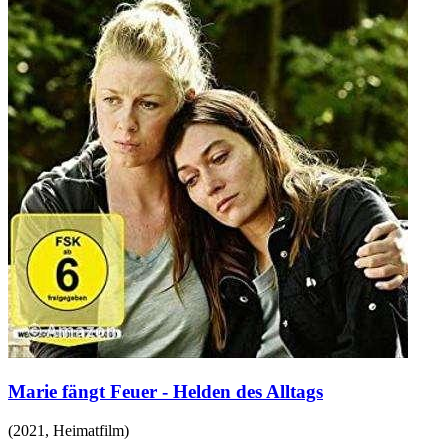
Marie fängt Feuer - Helden des Alltags
(
2021
,
Heimatfilm
)