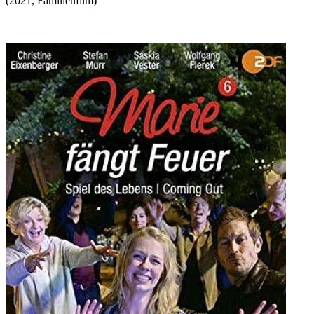
(
2021
,
Familienfilm
)