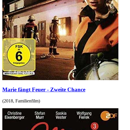
Marie fängt Feuer - Zweite Chance
(
2018
,
Familienfilm
)