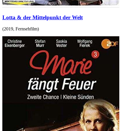
Lotta & der Mittelpunkt der Welt
(
2019
,
Fernsehfilm
)