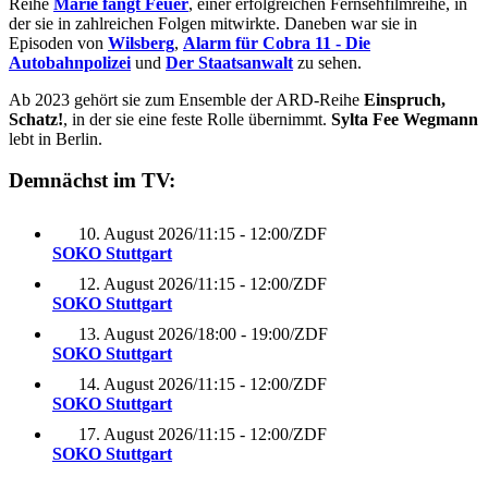
Reihe
Marie fängt Feuer
, einer erfolgreichen Fernsehfilmreihe, in
der sie in zahlreichen Folgen mitwirkte. Daneben war sie in
Episoden von
Wilsberg
,
Alarm für Cobra 11 - Die
Autobahnpolizei
und
Der Staatsanwalt
zu sehen.
Ab 2023 gehört sie zum Ensemble der ARD-Reihe
Einspruch,
Schatz!
, in der sie eine feste Rolle übernimmt.
Sylta Fee Wegmann
lebt in Berlin.
Demnächst im TV:
10. August 2026
/
11:15 - 12:00
/
ZDF
SOKO Stuttgart
12. August 2026
/
11:15 - 12:00
/
ZDF
SOKO Stuttgart
13. August 2026
/
18:00 - 19:00
/
ZDF
SOKO Stuttgart
14. August 2026
/
11:15 - 12:00
/
ZDF
SOKO Stuttgart
17. August 2026
/
11:15 - 12:00
/
ZDF
SOKO Stuttgart