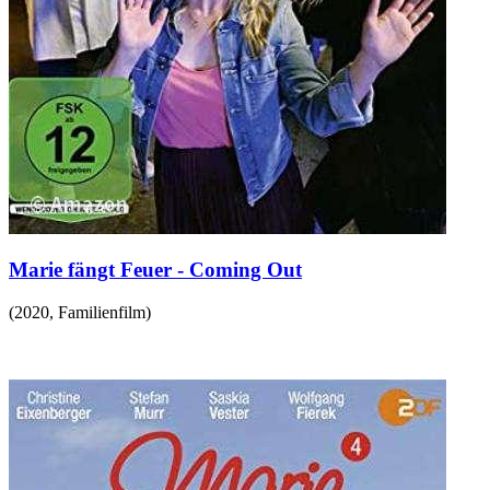
Marie fängt Feuer - Coming Out
(
2020
,
Familienfilm
)