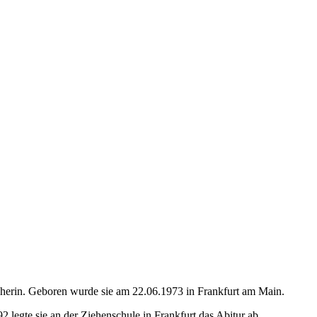
echerin. Geboren wurde sie am 22.06.1973 in Frankfurt am Main.
 legte sie an der Ziehenschule in Frankfurt das Abitur ab.