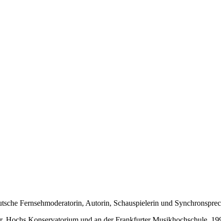
deutsche Fernsehmoderatorin, Autorin, Schauspielerin und Synchronspr
Dr. Hochs Konservatorium und an der Frankfurter Musikhochschule. 1992