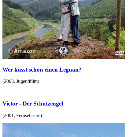
Wer küsst schon einen Leguan?
(
2003
,
Jugendfilm
)
Victor - Der Schutzengel
(
2001
,
Fernsehserie
)