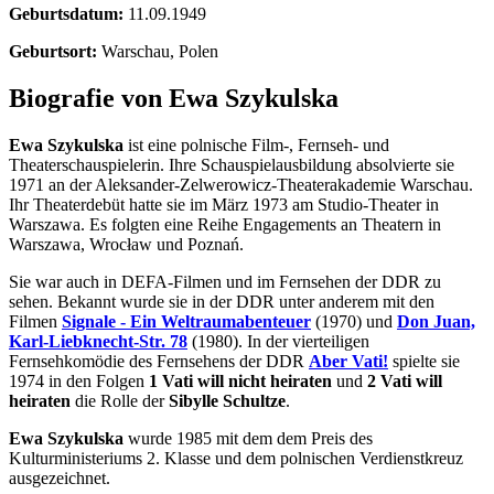
Geburtsdatum:
11.09.1949
Geburtsort:
Warschau, Polen
Biografie von Ewa Szykulska
Ewa Szykulska
ist eine polnische Film-, Fernseh- und
Theaterschauspielerin. Ihre Schauspielausbildung absolvierte sie
1971 an der Aleksander-Zelwerowicz-Theaterakademie Warschau.
Ihr Theaterdebüt hatte sie im März 1973 am Studio-Theater in
Warszawa. Es folgten eine Reihe Engagements an Theatern in
Warszawa, Wrocław und Poznań.
Sie war auch in DEFA-Filmen und im Fernsehen der DDR zu
sehen. Bekannt wurde sie in der DDR unter anderem mit den
Filmen
Signale - Ein Weltraumabenteuer
(1970) und
Don Juan,
Karl-Liebknecht-Str. 78
(1980). In der vierteiligen
Fernsehkomödie des Fernsehens der DDR
Aber Vati!
spielte sie
1974 in den Folgen
1 Vati will nicht heiraten
und
2 Vati will
heiraten
die Rolle der
Sibylle Schultze
.
Ewa Szykulska
wurde 1985 mit dem dem Preis des
Kulturministeriums 2. Klasse und dem polnischen Verdienstkreuz
ausgezeichnet.