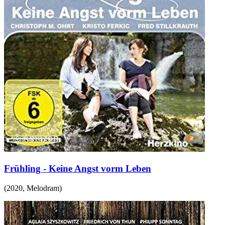
Frühling - Keine Angst vorm Leben
(
2020
,
Melodram
)