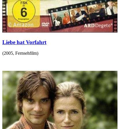
Liebe hat Vorfahrt
(
2005
,
Fernsehfilm
)