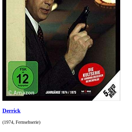
Derrick
(
1974
,
Fernsehserie
)