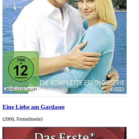
Eine Liebe am Gardasee
(
2006
,
Fernsehserie
)