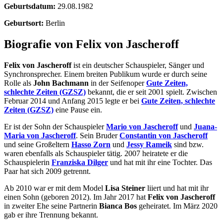
Geburtsdatum:
29.08.1982
Geburtsort:
Berlin
Biografie von Felix von Jascheroff
Felix von Jascheroff
ist ein deutscher Schauspieler, Sänger und
Synchronsprecher. Einem breiten Publikum wurde er durch seine
Rolle als
John Bachmann
in der Seifenoper
Gute Zeiten,
schlechte Zeiten (GZSZ)
bekannt, die er seit 2001 spielt. Zwischen
Februar 2014 und Anfang 2015 legte er bei
Gute Zeiten, schlechte
Zeiten (GZSZ)
eine Pause ein.
Er ist der Sohn der Schauspieler
Mario von Jascheroff
und
Juana-
Maria von Jascheroff
. Sein Bruder
Constantin von Jascheroff
und seine Großeltern
Hasso Zorn
und
Jessy Rameik
sind bzw.
waren ebenfalls als Schauspieler tätig. 2007 heiratete er die
Schauspielerin
Franziska Dilger
und hat mit ihr eine Tochter. Das
Paar hat sich 2009 getrennt.
Ab 2010 war er mit dem Model
Lisa Steiner
liiert und hat mit ihr
einen Sohn (geboren 2012). Im Jahr 2017 hat
Felix von Jascheroff
in zweiter Ehe seine Partnerin
Bianca Bos
geheiratet. Im März 2020
gab er ihre Trennung bekannt.