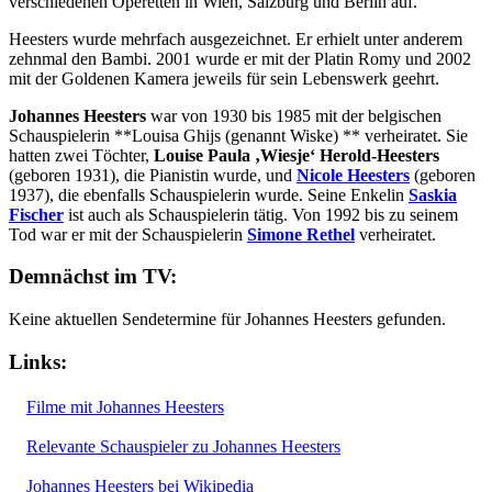
verschiedenen Operetten in Wien, Salzburg und Berlin auf.
Heesters wurde mehrfach ausgezeichnet. Er erhielt unter anderem
zehnmal den Bambi. 2001 wurde er mit der Platin Romy und 2002
mit der Goldenen Kamera jeweils für sein Lebenswerk geehrt.
Johannes Heesters
war von 1930 bis 1985 mit der belgischen
Schauspielerin **Louisa Ghijs (genannt Wiske) ** verheiratet. Sie
hatten zwei Töchter,
Louise Paula ‚Wiesje‘ Herold-Heesters
(geboren 1931), die Pianistin wurde, und
Nicole Heesters
(geboren
1937), die ebenfalls Schauspielerin wurde. Seine Enkelin
Saskia
Fischer
ist auch als Schauspielerin tätig. Von 1992 bis zu seinem
Tod war er mit der Schauspielerin
Simone Rethel
verheiratet.
Demnächst im TV:
Keine aktuellen Sendetermine für Johannes Heesters gefunden.
Links:
Filme mit Johannes Heesters
Relevante Schauspieler zu Johannes Heesters
Johannes Heesters bei Wikipedia