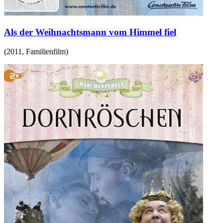
Als der Weihnachtsmann vom Himmel fiel
(
2011
,
Familienfilm
)