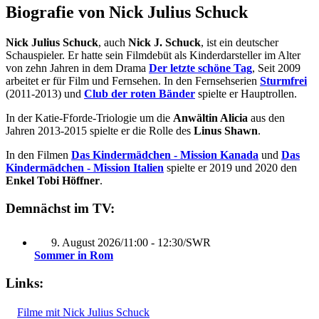
Biografie von Nick Julius Schuck
Nick Julius Schuck
, auch
Nick J. Schuck
, ist ein deutscher
Schauspieler. Er hatte sein Filmdebüt als Kinderdarsteller im Alter
von zehn Jahren in dem Drama
Der letzte schöne Tag
, Seit 2009
arbeitet er für Film und Fernsehen. In den Fernsehserien
Sturmfrei
(2011-2013) und
Club der roten Bänder
spielte er Hauptrollen.
In der Katie-Fforde-Triologie um die
Anwältin Alicia
aus den
Jahren 2013-2015 spielte er die Rolle des
Linus Shawn
.
In den Filmen
Das Kindermädchen - Mission Kanada
und
Das
Kindermädchen - Mission Italien
spielte er 2019 und 2020 den
Enkel Tobi Höffner
.
Demnächst im TV:
9. August 2026
/
11:00 - 12:30
/
SWR
Sommer in Rom
Links:
Filme mit Nick Julius Schuck