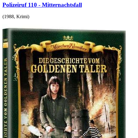
Polizeiruf 110 - Mitternachtsfall
(
1988
,
Krimi
)