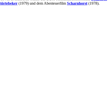
törtebeker
(1979) und dem Abenteuerfilm
Scharnhorst
(1978).