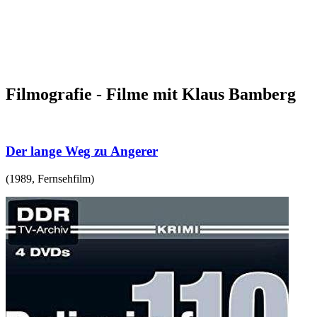
Filmografie - Filme mit Klaus Bamberg
Der lange Weg zu Angerer
(
1989
,
Fernsehfilm
)