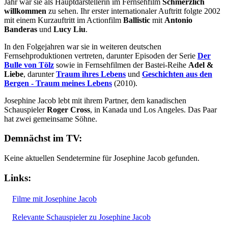
Jahr war sie als Hauptdarstellerin im Fernsehfilm
Schmerzlich
willkommen
zu sehen. Ihr erster internationaler Auftritt folgte 2002
mit einem Kurzauftritt im Actionfilm
Ballistic
mit
Antonio
Banderas
und
Lucy Liu
.
In den Folgejahren war sie in weiteren deutschen
Fernsehproduktionen vertreten, darunter Episoden der Serie
Der
Bulle von Tölz
sowie in Fernsehfilmen der Bastei-Reihe
Adel &
Liebe
, darunter
Traum ihres Lebens
und
Geschichten aus den
Bergen - Traum meines Lebens
(2010).
Josephine Jacob lebt mit ihrem Partner, dem kanadischen
Schauspieler
Roger Cross
, in Kanada und Los Angeles. Das Paar
hat zwei gemeinsame Söhne.
Demnächst im TV:
Keine aktuellen Sendetermine für Josephine Jacob gefunden.
Links:
Filme mit Josephine Jacob
Relevante Schauspieler zu Josephine Jacob