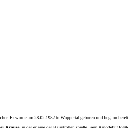
cher. Er wurde am 28.02.1982 in Wuppertal geboren und begann bereits
er Krause
, in der er eine der Hauptrollen spielte. Sein Kinodebüt fol