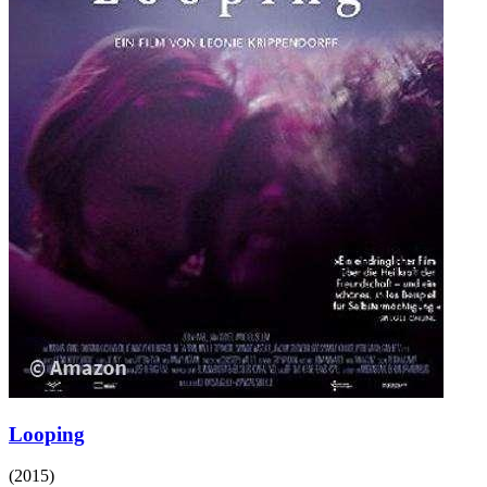
Looping
(
2015
)