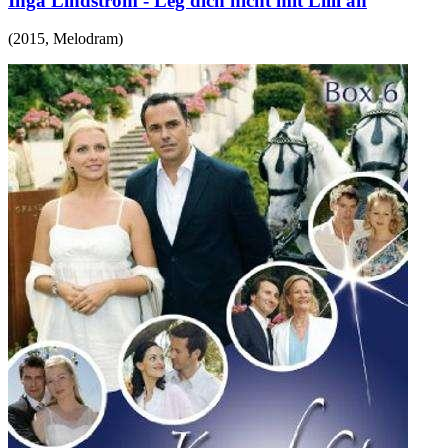
Inga Lindström - Leg dich nicht mit Lilli an
(
2015
,
Melodram
)