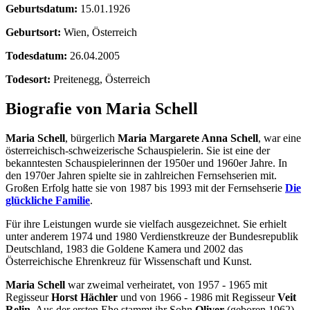
Geburtsdatum:
15.01.1926
Geburtsort:
Wien, Österreich
Todesdatum:
26.04.2005
Todesort:
Preitenegg, Österreich
Biografie von Maria Schell
Maria Schell
, bürgerlich
Maria Margarete Anna Schell
, war eine
österreichisch-schweizerische Schauspielerin. Sie ist eine der
bekanntesten Schauspielerinnen der 1950er und 1960er Jahre. In
den 1970er Jahren spielte sie in zahlreichen Fernsehserien mit.
Großen Erfolg hatte sie von 1987 bis 1993 mit der Fernsehserie
Die
glückliche Familie
.
Für ihre Leistungen wurde sie vielfach ausgezeichnet. Sie erhielt
unter anderem 1974 und 1980 Verdienstkreuze der Bundesrepublik
Deutschland, 1983 die Goldene Kamera und 2002 das
Österreichische Ehrenkreuz für Wissenschaft und Kunst.
Maria Schell
war zweimal verheiratet, von 1957 - 1965 mit
Regisseur
Horst Hächler
und von 1966 - 1986 mit Regisseur
Veit
Relin
. Aus der ersten Ehe stammt ihr Sohn
Oliver
(geboren 1962)