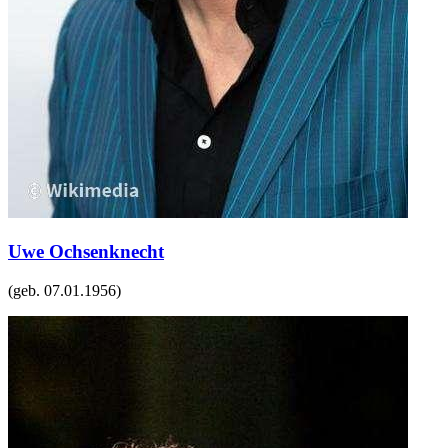
Uwe Ochsenknecht
(geb.
07.01.1956
)