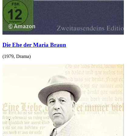
Die Ehe der Maria Braun
(
1979
,
Drama
)