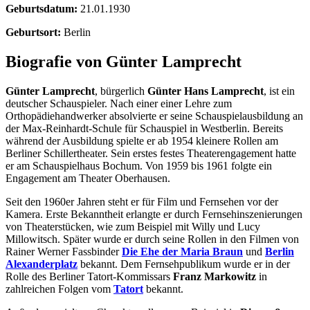
Geburtsdatum:
21.01.1930
Geburtsort:
Berlin
Biografie von Günter Lamprecht
Günter Lamprecht
, bürgerlich
Günter Hans Lamprecht
, ist ein
deutscher Schauspieler. Nach einer einer Lehre zum
Orthopädiehandwerker absolvierte er seine Schauspielausbildung an
der Max-Reinhardt-Schule für Schauspiel in Westberlin. Bereits
während der Ausbildung spielte er ab 1954 kleinere Rollen am
Berliner Schillertheater. Sein erstes festes Theaterengagement hatte
er am Schauspielhaus Bochum. Von 1959 bis 1961 folgte ein
Engagement am Theater Oberhausen.
Seit den 1960er Jahren steht er für Film und Fernsehen vor der
Kamera. Erste Bekanntheit erlangte er durch Fernsehinszenierungen
von Theaterstücken, wie zum Beispiel mit Willy und Lucy
Millowitsch. Später wurde er durch seine Rollen in den Filmen von
Rainer Werner Fassbinder
Die Ehe der Maria Braun
und
Berlin
Alexanderplatz
bekannt. Dem Fernsehpublikum wurde er in der
Rolle des Berliner Tatort-Kommissars
Franz Markowitz
in
zahlreichen Folgen vom
Tatort
bekannt.