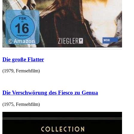
Die große Flatter
(
1979
,
Fernsehfilm
)
Die Verschwörung des Fiesco zu Genua
(
1975
,
Fernsehfilm
)