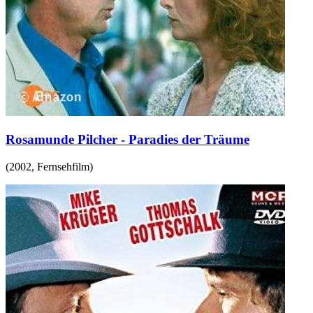
Rosamunde Pilcher - Paradies der Träume
(
2002
,
Fernsehfilm
)