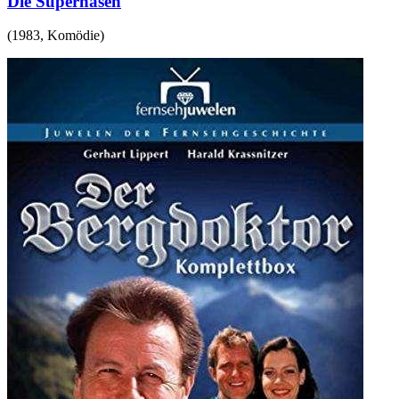
Die Supernasen
(
1983
,
Komödie
)