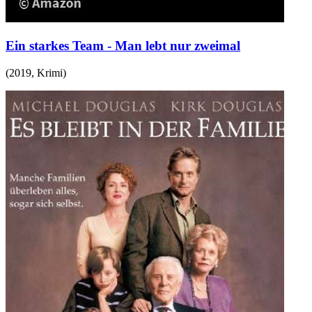
Ein starkes Team - Man lebt nur zweimal
(
2019
,
Krimi
)