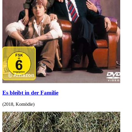
Es bleibt in der Familie
(
2018
,
Komödie
)