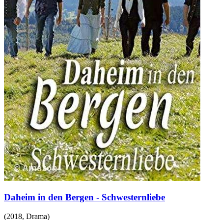
Daheim in den Bergen - Schwesternliebe
(
2018
,
Drama
)