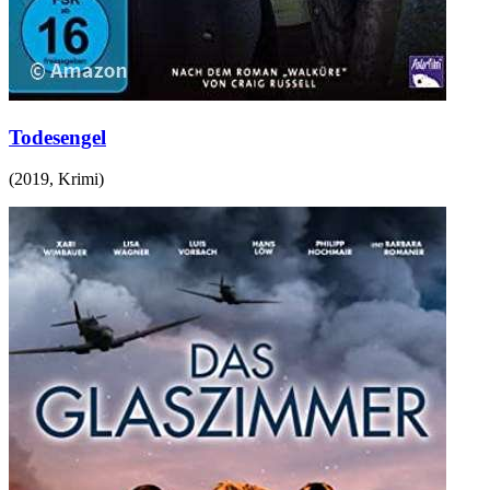
Todesengel
(
2019
,
Krimi
)