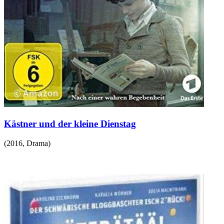
Kästner und der kleine Dienstag
(
2016
,
Drama
)