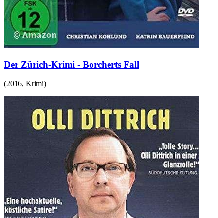
Der Zürich-Krimi - Borcherts Fall
(
2016
,
Krimi
)