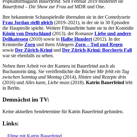
Popkulturmagazin
Bauerfeind
. Seit Februar 2019 moderiert sie
Bauerfeind – Die Show zur Frau
auf MDR und One.
Ihre bekannteste Schauspielrolle übernahm sie in der Comedyserie
Frau Jordan stellt gleich
(2019–2021), in der sie in 30 Episoden
die Hauptrolle spielte. Weitere Filmauftritte hatte sie in der Komödie
König von Deutschland
(2013), der Romanze
Liebe und andere
Delikatessen
(2010) sowie in
Halbe Hundert
(2012). In der
Krimireihe
Zorn
und ihren Ablegern
Zorn – Tod und Regen
sowie
Der Zürich-Krimi
und
Der Zürich-Krimi: Borcherts Fall
war sie ebenfalls zu sehen.
Neben ihrer Arbeit vor der Kamera ist Bauerfeind auch als
Buchautorin tätig. Sie veröffentlichte die Bücher
Mir fehlt ein Tag
zwischen Sonntag und Montag
(2014),
Hinten sind Rezepte drin
(2016) und
Alles kann, Liebe muss
(2018).
Katrin Bauerfeind
lebt
in Berlin.
Demnächst im TV:
Keine aktuellen Sendetermine für Katrin Bauerfeind gefunden.
Links:
Filme mit Katrin Bauerfeind