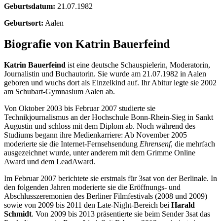
Geburtsdatum:
21.07.1982
Geburtsort:
Aalen
Biografie von Katrin Bauerfeind
Katrin Bauerfeind
ist eine deutsche Schauspielerin, Moderatorin,
Journalistin und Buchautorin. Sie wurde am 21.07.1982 in Aalen
geboren und wuchs dort als Einzelkind auf. Ihr Abitur legte sie 2002
am Schubart-Gymnasium Aalen ab.
Von Oktober 2003 bis Februar 2007 studierte sie
Technikjournalismus an der Hochschule Bonn-Rhein-Sieg in Sankt
Augustin und schloss mit dem Diplom ab. Noch während des
Studiums begann ihre Medienkarriere: Ab November 2005
moderierte sie die Internet-Fernsehsendung
Ehrensenf
, die mehrfach
ausgezeichnet wurde, unter anderem mit dem Grimme Online
Award und dem LeadAward.
Im Februar 2007 berichtete sie erstmals für 3sat von der Berlinale. In
den folgenden Jahren moderierte sie die Eröffnungs- und
Abschlusszeremonien des Berliner Filmfestivals (2008 und 2009)
sowie von 2009 bis 2011 den Late-Night-Bereich bei
Harald
Schmidt
. Von 2009 bis 2013 präsentierte sie beim Sender 3sat das