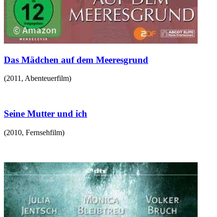
Das Mädchen auf dem Meeresgrund
(
2011
,
Abenteuerfilm
)
Seine Mutter und ich
(
2010
,
Fernsehfilm
)