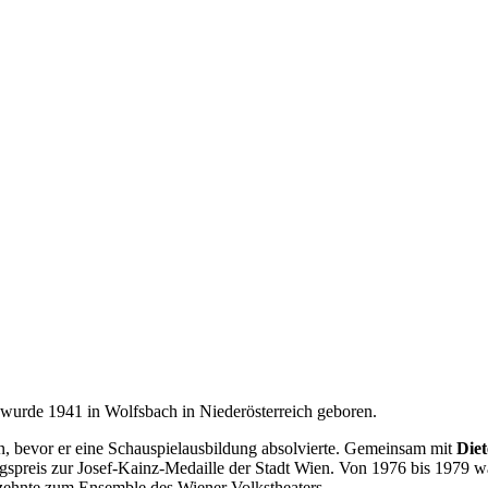
r wurde 1941 in Wolfsbach in Niederösterreich geboren.
n, bevor er eine Schauspielausbildung absolvierte. Gemeinsam mit
Diet
gspreis zur Josef-Kainz-Medaille der Stadt Wien. Von 1976 bis 1979 wa
zehnte zum Ensemble des Wiener Volkstheaters.