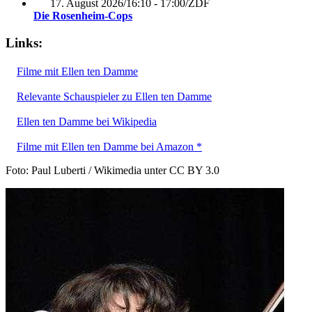
17. August 2026
/
16:10 - 17:00
/
ZDF
Die Rosenheim-Cops
Links:
Filme mit Ellen ten Damme
Relevante Schauspieler zu Ellen ten Damme
Ellen ten Damme bei Wikipedia
Filme mit Ellen ten Damme bei Amazon *
Foto: Paul Luberti / Wikimedia unter CC BY 3.0