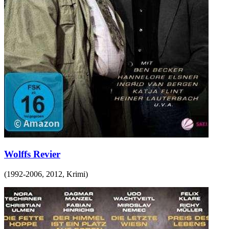
Wolffs Revier
(
1992-2006, 2012
,
Krimi
)