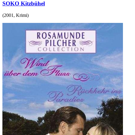
SOKO Kitzbühel
(
2001
,
Krimi
)