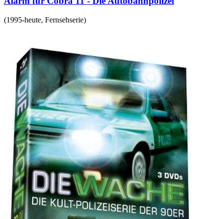
Alarm für Cobra 11 - Die Autobahnpolizei
(
1995-heute
,
Fernsehserie
)