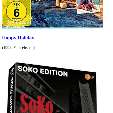
Happy Holiday
(
1992
,
Fernsehserie
)