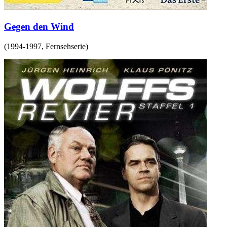
Gegen den Wind
(
1994-1997
,
Fernsehserie
)