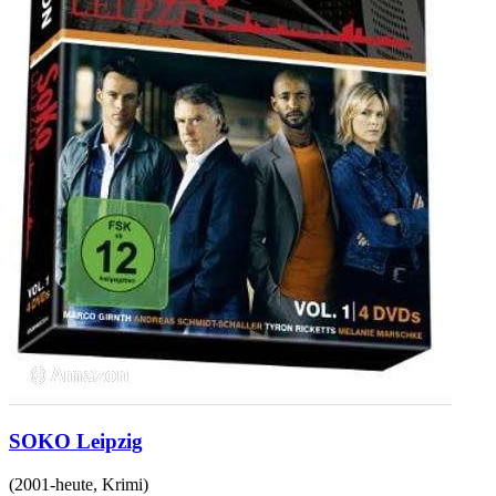
SOKO Leipzig
(
2001-heute
,
Krimi
)