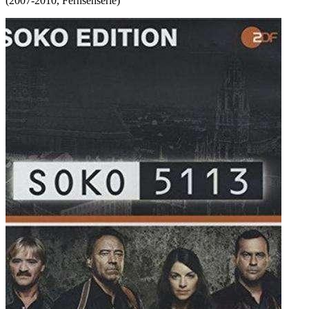
(
2007-2010
,
Fernsehserie
)