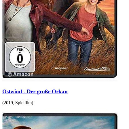
Ostwind - Der große Orkan
(
2019
,
Spielfilm
)