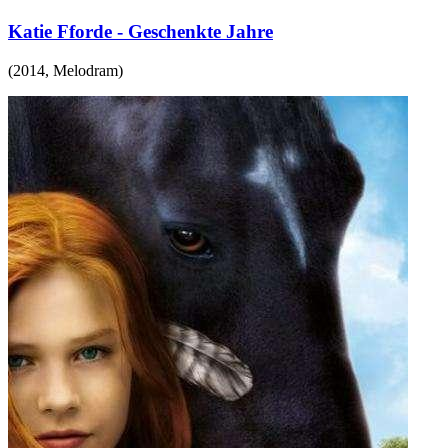
Katie Fforde - Geschenkte Jahre
(
2014
,
Melodram
)