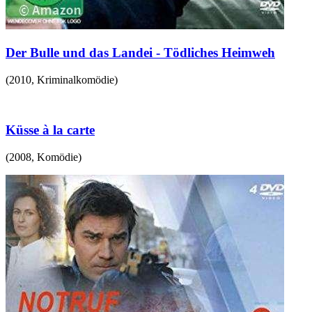
Der Bulle und das Landei - Tödliches Heimweh
(
2010
,
Kriminalkomödie
)
Küsse à la carte
(
2008
,
Komödie
)