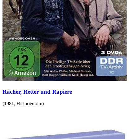
Rächer, Retter und Rapiere
(
1981
,
Historienfilm
)