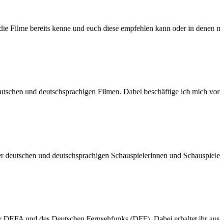
h die Filme bereits kenne und euch diese empfehlen kann oder in denen 
n deutschen und deutschsprachigen Filmen. Dabei beschäftige ich mic
der deutschen und deutschsprachigen Schauspielerinnen und Schauspiel
er DEFA und des Deutschen Fernsehfunks (DFF). Dabei erhaltet ihr a