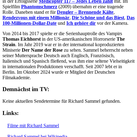
in der Erfolgsserie
Medicopter 117 – Jedes Leben zählt
mit. Im
Spielfilm
Phantomschmerz
(2009) übernahm er eine tragende
Rolle. Daneben stand er für
Dengler – Brennende Kälte
,
Rendezvous mit einem Millionär
,
Die Schöne und das Biest
,
Das
100-Millionen-Dollar-Date
und
Ich gehöre dir
vor der Kamera.
Von 2014 bis 2017 spielte er die Serienhauptrolle des Vampirs
Thomas Eichhorst
in der US-amerikanischen Horrorserie
The
Strain
. Im Jahr 2019 war er in der international koproduzierten
Miniserie
Der Name der Rose
zu sehen. Sammel beherrscht neben
seiner Muttersprache Deutsch auch Englisch, Französisch,
Italienisch und Spanisch fließend, was ihm eine seltene Vielseitigkeit
in internationalen Produktionen verschafft. Seit 2007 lebt er in
Berlin. Im Oktober 2024 wurde er Mitglied der Deutschen
Filmakademie.
Demnächst im TV:
Keine aktuellen Sendetermine für Richard Sammel gefunden.
Links:
Filme mit Richard Sammel
Richard Sammel bei Wikipedia