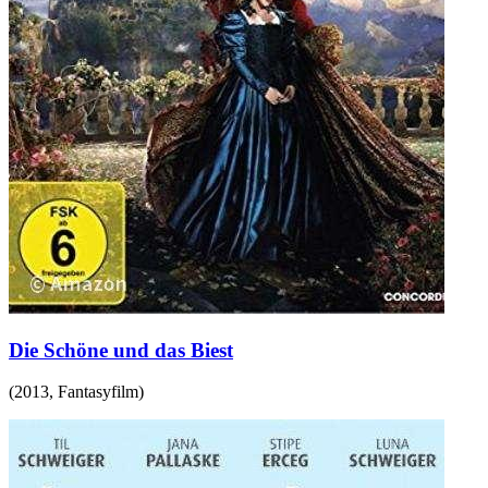
Die Schöne und das Biest
(
2013
,
Fantasyfilm
)