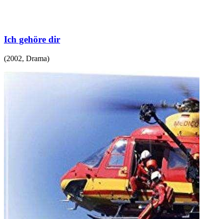
Ich gehöre dir
(
2002
,
Drama
)