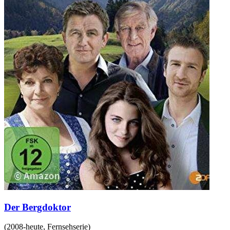
Der Bergdoktor
(
2008-heute
,
Fernsehserie
)