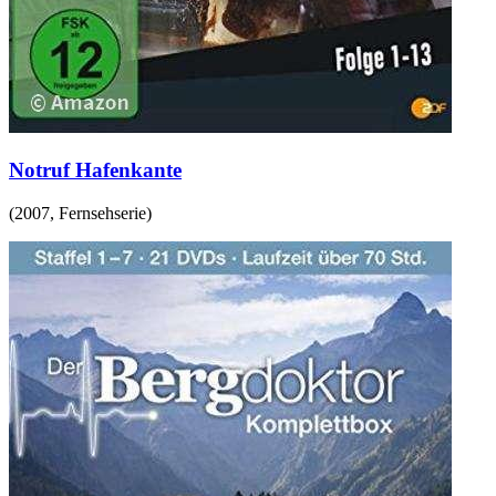
Notruf Hafenkante
(
2007
,
Fernsehserie
)