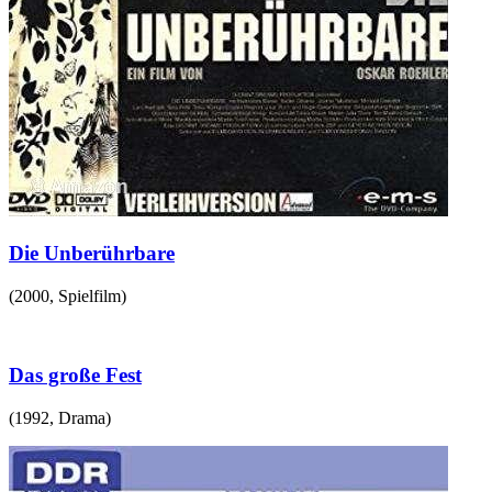
Die Unberührbare
(
2000
,
Spielfilm
)
Das große Fest
(
1992
,
Drama
)