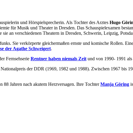
auspielerin und Hörspielsprecherin. Als Tochter des Arztes
Hugo Göri
demie für Musik und Theater in Dresden. Das Schauspielexamen bestan
 sie an verschiedenen Theatern in Dresden, Schwerin, Leipzig, Potsda
ks. Sie verkörperte gleichermaßen ernste und komische Rollen. Eine ih
se der Agathe Schweigert
.
der Fernsehserie
Rentner haben niemals Zeit
und von 1990- 1991 al
Nationalpreis der DDR (1969, 1982 und 1988). Zwischen 1967 bis 1982
von 88 Jahren nach akutem Herzversagen. Ihre Tochter
Manja Göring
is