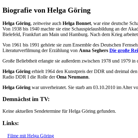
Biografie von Helga Göring
Helga Göring
, zeitweise auch
Helga Bonnet
, war eine deutsche Sch
Von 1938 bis 1940 machte sie eine Schauspielausbildung an der Aka
Bielefeld, Frankfurt am Main und Hamburg. Nach dem Krieg arbeitete
Von 1961 bis 1991 gehörte sie zum Ensemble des Deutschen Fernsehfun
Literaturverfilmung der Erzählung von
Anna Seghers
Die große Rei
Große Beliebtheit erlangte sie außerdem zwischen 1978 und 1979 in 
Helga Göring
erhielt 1964 den Kunstpreis der DDR und dreimal den 
Radio DDR I die Rolle der
Oma Neumann
.
Helga Göring
war unverheiratet. Sie starb am 03.10.2010 im Alter 
Demnächst im TV:
Keine aktuellen Sendetermine für Helga Göring gefunden.
Links:
Filme mit Helga Göring