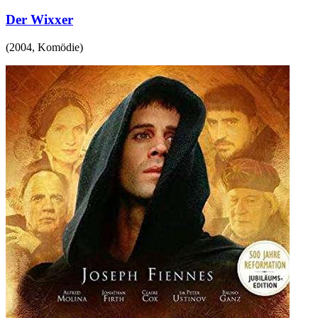
Der Wixxer
(
2004
,
Komödie
)