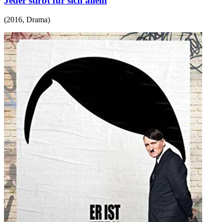
Jeder stirbt für sich allein
(
2016
,
Drama
)