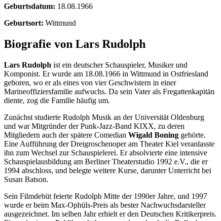
Geburtsdatum:
18.08.1966
Geburtsort:
Wittmund
Biografie von Lars Rudolph
Lars Rudolph
ist ein deutscher Schauspieler, Musiker und
Komponist. Er wurde am 18.08.1966 in Wittmund in Ostfriesland
geboren, wo er als eines von vier Geschwistern in einer
Marineoffiziersfamilie aufwuchs. Da sein Vater als Fregattenkapitän
diente, zog die Familie häufig um.
Zunächst studierte Rudolph Musik an der Universität Oldenburg
und war Mitgründer der Punk-Jazz-Band KIXX, zu deren
Mitgliedern auch der spätere Comedian
Wigald Boning
gehörte.
Eine Aufführung der Dreigroschenoper am Theater Kiel veranlasste
ihn zum Wechsel zur Schauspielerei. Er absolvierte eine intensive
Schauspielausbildung am Berliner Theaterstudio 1992 e.V., die er
1994 abschloss, und belegte weitere Kurse, darunter Unterricht bei
Susan Batson.
Sein Filmdebüt feierte Rudolph Mitte der 1990er Jahre, und 1997
wurde er beim Max-Ophüls-Preis als bester Nachwuchsdarsteller
ausgezeichnet. Im selben Jahr erhielt er den Deutschen Kritikerpreis.