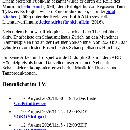
Einem breiteren Publikum bekannt wurde er durch die Rolle des
Manni
in
Lola rennt
(1998), dem Erfolgsfilm von Regisseur
Tom
Tykwer
. Es folgten weitere Kinoproduktionen, darunter
Soul
Kitchen
(2009) unter der Regie von
Fatih Akin
sowie die
Literaturverfilmung
Jeder stirbt für sich allein
(2016).
Neben dem Film war Rudolph stets auch auf der Theaterbühne
aktiv. Er arbeitete am Schauspielhaus Zürich, an den Münchner
Kammerspielen und an der Berliner Volksbühne. Von 2020 bis 2024
gehörte er zum festen Ensemble des Schauspielhauses Hamburg.
Für seine Arbeit im Hörspiel wurde Rudolph 2017 mit dem ARD-
Hörspielpreis als bester Darsteller ausgezeichnet. Neben der
Schauspielerei komponiert er weiterhin Musik für Theater- und
Tanzproduktionen.
Demnächst im TV:
17. August 2026
/
18:50 - 19:45
/
Das Erste
Großstadtrevier
10. August 2026
/
11:15 - 12:00
/
ZDF
SOKO Stuttgart
12. August 2026
/
11:15 - 12:00
/
ZDF