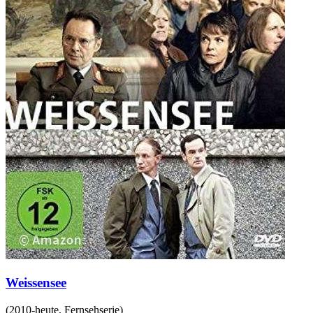
Weissensee
(
2010-heute
,
Fernsehserie
)