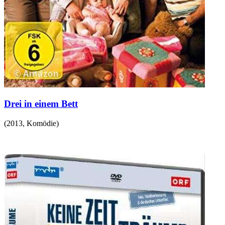
Drei in einem Bett
(
2013
,
Komödie
)