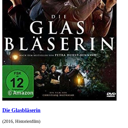
Die Glasbläserin
(
2016
,
Historienfilm
)