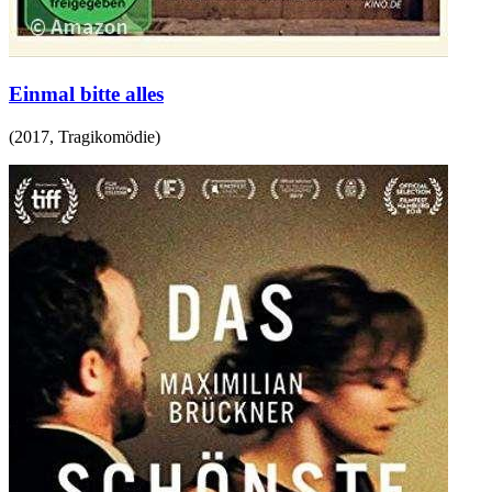
Einmal bitte alles
(
2017
,
Tragikomödie
)