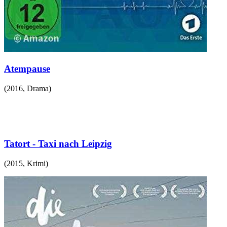
Atempause
(
2016
,
Drama
)
Tatort - Taxi nach Leipzig
(
2015
,
Krimi
)