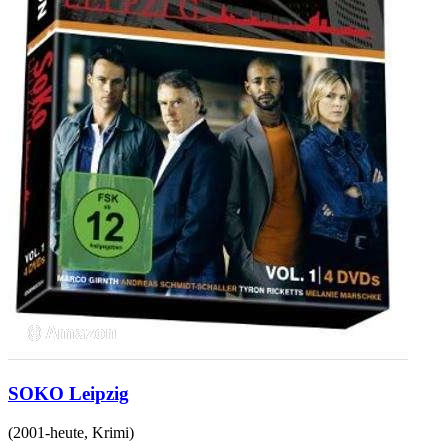
SOKO Leipzig
(
2001-heute
,
Krimi
)