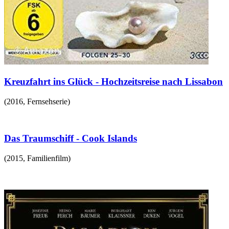
Kreuzfahrt ins Glück - Hochzeitsreise nach Lissabon
(
2016
,
Fernsehserie
)
Das Traumschiff - Cook Islands
(
2015
,
Familienfilm
)