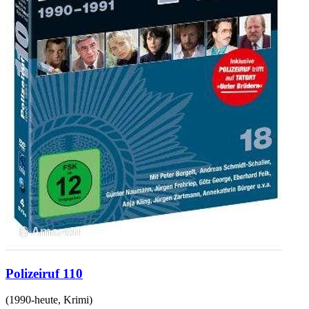
Polizeiruf 110
(
1990-heute
,
Krimi
)