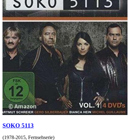
SOKO 5113
(
1978-2015
,
Fernsehserie
)