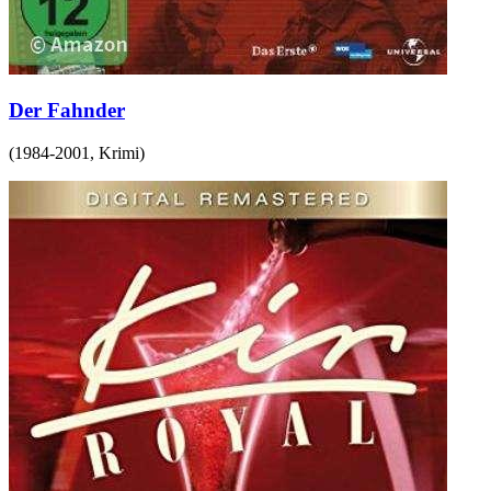
Der Fahnder
(
1984-2001
,
Krimi
)