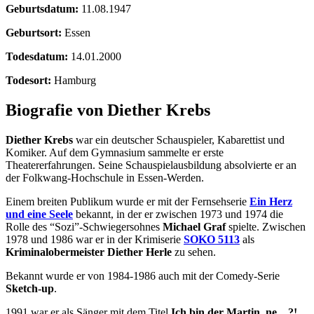
Geburtsdatum:
11.08.1947
Geburtsort:
Essen
Todesdatum:
14.01.2000
Todesort:
Hamburg
Biografie von Diether Krebs
Diether Krebs
war ein deutscher Schauspieler, Kabarettist und
Komiker. Auf dem Gymnasium sammelte er erste
Theatererfahrungen. Seine Schauspielausbildung absolvierte er an
der Folkwang-Hochschule in Essen-Werden.
Einem breiten Publikum wurde er mit der Fernsehserie
Ein Herz
und eine Seele
bekannt, in der er zwischen 1973 und 1974 die
Rolle des “Sozi”-Schwiegersohnes
Michael Graf
spielte. Zwischen
1978 und 1986 war er in der Krimiserie
SOKO 5113
als
Kriminalobermeister Diether Herle
zu sehen.
Bekannt wurde er von 1984-1986 auch mit der Comedy-Serie
Sketch-up
.
1991 war er als Sänger mit dem Titel
Ich bin der Martin, ne…?!