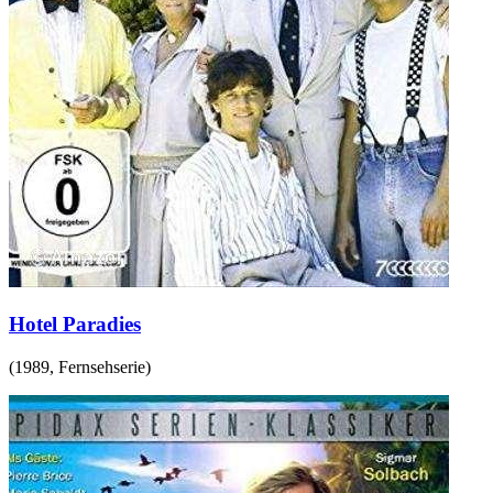
Hotel Paradies
(
1989
,
Fernsehserie
)