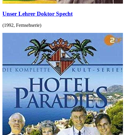
Unser Lehrer Doktor Specht
(
1992
,
Fernsehserie
)