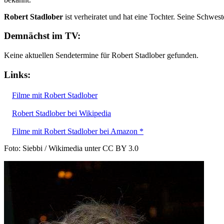
Robert Stadlober
ist verheiratet und hat eine Tochter. Seine Schwes
Demnächst im TV:
Keine aktuellen Sendetermine für Robert Stadlober gefunden.
Links:
Filme mit Robert Stadlober
Robert Stadlober bei Wikipedia
Filme mit Robert Stadlober bei Amazon *
Foto: Siebbi / Wikimedia unter CC BY 3.0