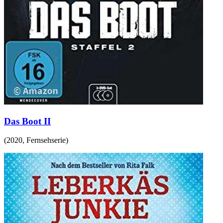
Das Boot II
(
2020
,
Fernsehserie
)