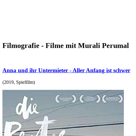
Filmografie - Filme mit Murali Perumal
Anna und ihr Untermieter - Aller Anfang ist schwer
(
2019
,
Spielfilm
)