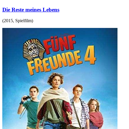
Die Reste meines Lebens
(
2015
,
Spielfilm
)