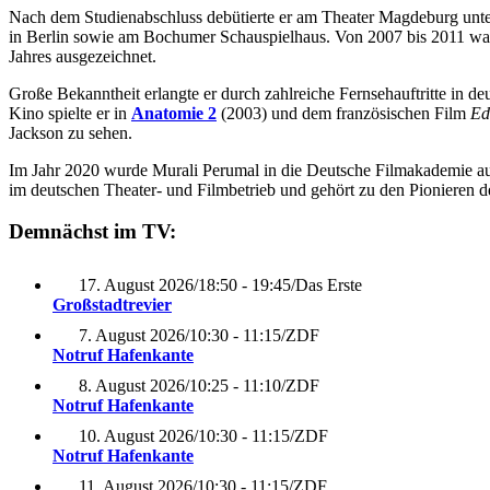
Nach dem Studienabschluss debütierte er am Theater Magdeburg unte
in Berlin sowie am Bochumer Schauspielhaus. Von 2007 bis 2011 war 
Jahres ausgezeichnet.
Große Bekanntheit erlangte er durch zahlreiche Fernsehauftritte in d
Kino spielte er in
Anatomie 2
(2003) und dem französischen Film
Ed
Jackson zu sehen.
Im Jahr 2020 wurde Murali Perumal in die Deutsche Filmakademie aufg
im deutschen Theater- und Filmbetrieb und gehört zu den Pionieren d
Demnächst im TV:
17. August 2026
/
18:50 - 19:45
/
Das Erste
Großstadtrevier
7. August 2026
/
10:30 - 11:15
/
ZDF
Notruf Hafenkante
8. August 2026
/
10:25 - 11:10
/
ZDF
Notruf Hafenkante
10. August 2026
/
10:30 - 11:15
/
ZDF
Notruf Hafenkante
11. August 2026
/
10:30 - 11:15
/
ZDF