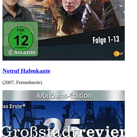
Notruf Hafenkante
(
2007
,
Fernsehserie
)