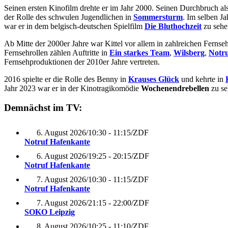
Seinen ersten Kinofilm drehte er im Jahr 2000. Seinen Durchbruch als 
der Rolle des schwulen Jugendlichen in
Sommersturm
. Im selben J
war er in dem belgisch-deutschen Spielfilm
Die Bluthochzeit
zu sehe
Ab Mitte der 2000er Jahre war Kittel vor allem in zahlreichen Fernseh
Fernsehrollen zählen Auftritte in
Ein starkes Team
,
Wilsberg
,
Notru
Fernsehproduktionen der 2010er Jahre vertreten.
2016 spielte er die Rolle des Benny in
Krauses Glück
und kehrte in
Jahr 2023 war er in der Kinotragikomödie
Wochenendrebellen
zu se
Demnächst im TV:
6. August 2026
/
10:30 - 11:15
/
ZDF
Notruf Hafenkante
6. August 2026
/
19:25 - 20:15
/
ZDF
Notruf Hafenkante
7. August 2026
/
10:30 - 11:15
/
ZDF
Notruf Hafenkante
7. August 2026
/
21:15 - 22:00
/
ZDF
SOKO Leipzig
8. August 2026
/
10:25 - 11:10
/
ZDF