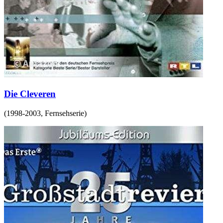
Die Cleveren
(
1998-2003
,
Fernsehserie
)