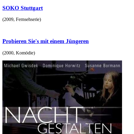
SOKO Stuttgart
(
2009
,
Fernsehserie
)
Probieren Sie's mit einem Jüngeren
(
2000
,
Komödie
)