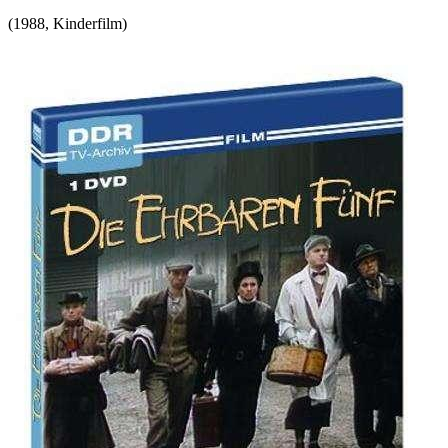
(
1988
,
Kinderfilm
)