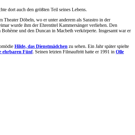
te dort auch den größten Teil seines Lebens.
am Theater Döbeln, wo er unter anderem als Sarastro in der
Weimar wurde ihm der Ehrentitel Kammersänger verliehen. Den
La Bohème und den Duncan in Macbeth verkörperte. Insgesamt war er
 Komödie
Hilde, das Dienstmädchen
zu sehen. Ein Jahr später spielte
e ehrbaren Fünf
. Seinen letzten Filmauftritt hatte er 1991 in
Olle