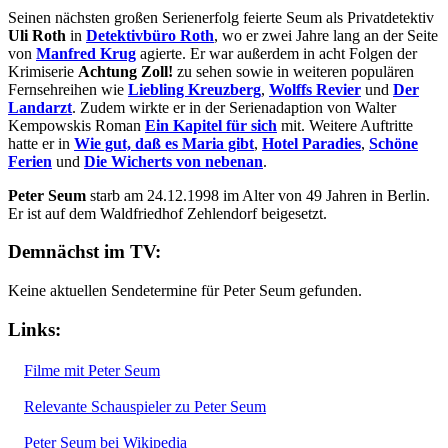
Seinen nächsten großen Serienerfolg feierte Seum als Privatdetektiv
Uli Roth
in
Detektivbüro Roth
, wo er zwei Jahre lang an der Seite
von
Manfred Krug
agierte. Er war außerdem in acht Folgen der
Krimiserie
Achtung Zoll!
zu sehen sowie in weiteren populären
Fernsehreihen wie
Liebling Kreuzberg
,
Wolffs Revier
und
Der
Landarzt
. Zudem wirkte er in der Serienadaption von Walter
Kempowskis Roman
Ein Kapitel für sich
mit. Weitere Auftritte
hatte er in
Wie gut, daß es Maria gibt
,
Hotel Paradies
,
Schöne
Ferien
und
Die Wicherts von nebenan
.
Peter Seum
starb am 24.12.1998 im Alter von 49 Jahren in Berlin.
Er ist auf dem Waldfriedhof Zehlendorf beigesetzt.
Demnächst im TV:
Keine aktuellen Sendetermine für Peter Seum gefunden.
Links:
Filme mit Peter Seum
Relevante Schauspieler zu Peter Seum
Peter Seum bei Wikipedia