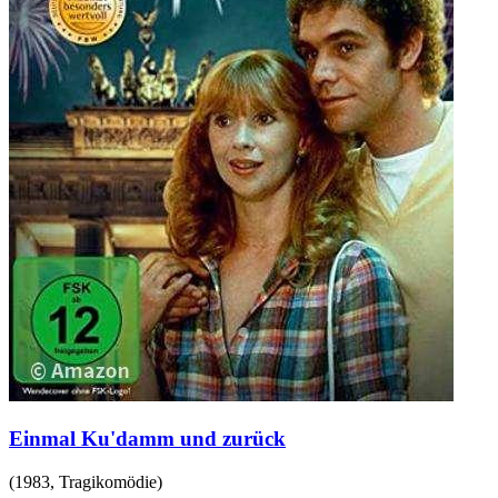
Einmal Ku'damm und zurück
(
1983
,
Tragikomödie
)