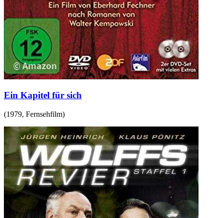
Ein Kapitel für sich
(
1979
,
Fernsehfilm
)