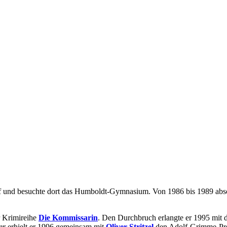
auf und besuchte dort das Humboldt-Gymnasium. Von 1986 bis 1989 abs
er Krimireihe
Die Kommissarin
. Den Durchbruch erlangte er 1995 mit d
er
erhielt er 1996 gemeinsam mit
Oliver Stritzel
den Adolf-Grimme-Pre