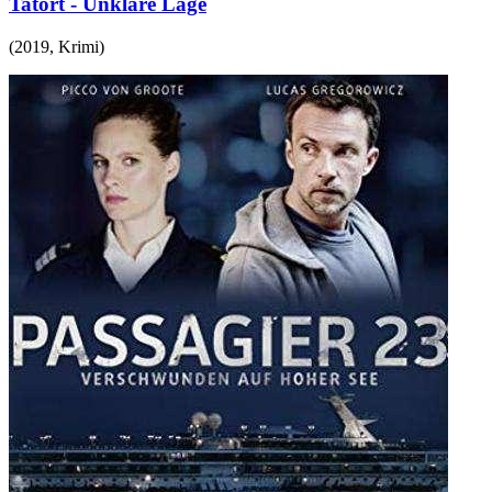
Tatort - Unklare Lage
(
2019
,
Krimi
)