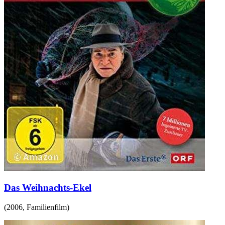
Das Weihnachts-Ekel
(
2006
,
Familienfilm
)