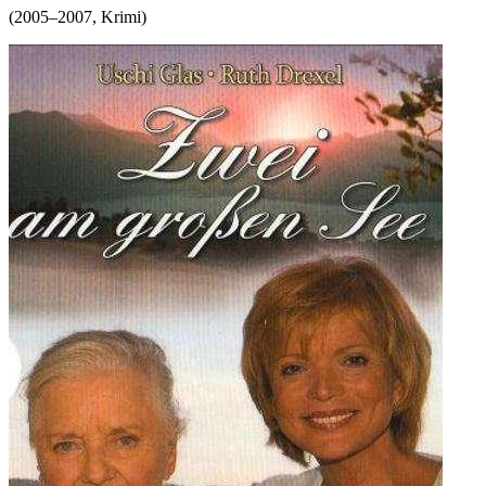
(
2005–2007
,
Krimi
)