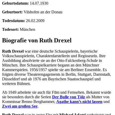
Geburtsdatum:
14.07.1930
Geburtsort:
Vilshofen an der Donau
Todesdatum:
26.02.2009
Todesort:
München
Biografie von Ruth Drexel
Ruth Drexel
war eine deutsche Schauspielerin, bayerische
Volksschauspielerin, Charakterdarstellerin und Regisseurin. Ihre
Ausbildung absolvierte sie an der Otto-Falckenberg-Schule in
München. Ihre Schauspielkarriere begann an den Münchner
Kammerspielen. 1956/1957 spielte sie am Berliner Ensemble. Es
folgten diverse Theaterengagements in Berlin, Stuttgart, Darmstadt,
Düsseldorf und ab 1976 am Bayrischen Staatsschauspiel und
weiteren Bühnen.
Ab 1949 arbeitete sie auch für Film und Fernsehen. Bekannt wurde
sie besonders durch die Serien
Der Bulle von Tölz
als Mutter von
Kommissar Benno Berghammer,
Agathe kann’s nicht lassen
und
Zwei am großen See
.
Ruth Drexel
war in erster Ehe mit
Michael Adami
verheiratet und