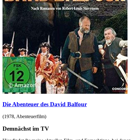
Die Abenteuer des David Balfour
(
1978
,
Abenteuerfilm
)
Demnächst im TV