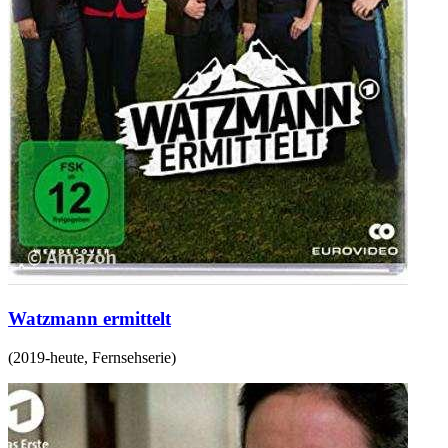
Watzmann ermittelt
(
2019-heute
,
Fernsehserie
)