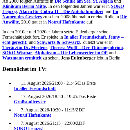
Ab 2000 folgten Auftritte in
Die Schule am See
,
St. Angela
und
Klinikum Berlin Mitte
. In den folgenden Jahren war er in
SOKO
Leipzig
,
Alarm für Cobra 11 – Die Autobahnpolizei
und
Im
Namen des Gesetzes
zu sehen. 2008 übernahm er eine Rolle in
Die
Anwälte
, 2010 trat er in
Notruf Hafenkante
auf.
In den 2010er und 2020er Jahren setzte Eulenberger seine
Fernsehtätigkeit fort. Er spielte in
In aller Freundschaft
,
Jenny –
echt gerecht!
und
Schwartz & Schwartz
. Zuletzt war er in
Tierärztin Dr. Mertens
,
Theresa Wolff – Der Thüringenkrimi
,
SOKO Wismar
,
Alphateam – Die Lebensretter im OP
und
Watzmann ermittelt
zu sehen.
Jens Eulenberger
lebt in Berlin.
Demnächst im TV:
11. August 2026
/
21:00 - 21:45
/
Das Erste
In aller Freundschaft
17. August 2026
/
18:50 - 19:45
/
Das Erste
Großstadtrevier
7. August 2026
/
10:30 - 11:15
/
ZDF
Notruf Hafenkante
7. August 2026
/
21:15 - 22:00
/
ZDF
SOKO Leipzig