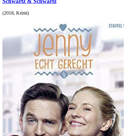
Schwartz & Schwartz
(
2018
,
Krimi
)