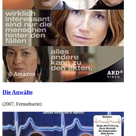
Die Anwälte
(
2007
,
Fernsehserie
)