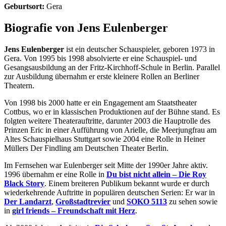
Geburtsort:
Gera
Biografie von Jens Eulenberger
Jens Eulenberger
ist ein deutscher Schauspieler, geboren 1973 in
Gera. Von 1995 bis 1998 absolvierte er eine Schauspiel- und
Gesangsausbildung an der Fritz-Kirchhoff-Schule in Berlin. Parallel
zur Ausbildung übernahm er erste kleinere Rollen an Berliner
Theatern.
Von 1998 bis 2000 hatte er ein Engagement am Staatstheater
Cottbus, wo er in klassischen Produktionen auf der Bühne stand. Es
folgten weitere Theaterauftritte, darunter 2003 die Hauptrolle des
Prinzen Eric in einer Aufführung von Arielle, die Meerjungfrau am
Altes Schauspielhaus Stuttgart sowie 2004 eine Rolle in Heiner
Müllers Der Findling am Deutschen Theater Berlin.
Im Fernsehen war Eulenberger seit Mitte der 1990er Jahre aktiv.
1996 übernahm er eine Rolle in
Du bist nicht allein – Die Roy
Black Story
. Einem breiteren Publikum bekannt wurde er durch
wiederkehrende Auftritte in populären deutschen Serien: Er war in
Der Landarzt
,
Großstadtrevier
und
SOKO 5113
zu sehen sowie
in
girl friends – Freundschaft mit Herz
.